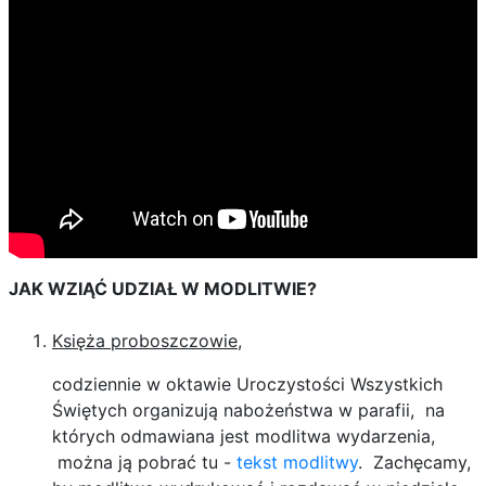
JAK WZIĄĆ UDZIAŁ W MODLITWIE?
Księża proboszczowie
,
codziennie w oktawie Uroczystości Wszystkich
Świętych organizują nabożeństwa w parafii, na
których odmawiana jest modlitwa wydarzenia,
można ją pobrać tu -
tekst modlitwy
. Zachęcamy,