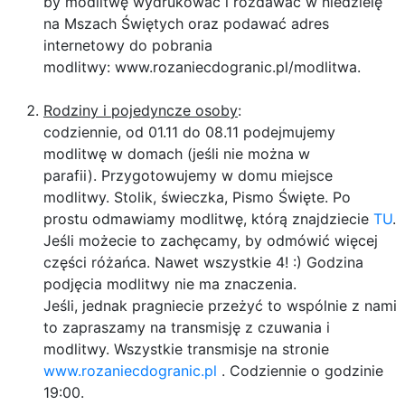
by modlitwę wydrukować i rozdawać w niedzielę
na Mszach Świętych oraz podawać adres
internetowy do pobrania
modlitwy: www.rozaniecdogranic.pl/modlitwa.
Rodziny i pojedyncze osoby
:
codziennie, od 01.11 do 08.11 podejmujemy
modlitwę w domach (jeśli nie można w
parafii). Przygotowujemy w domu miejsce
modlitwy. Stolik, świeczka, Pismo Święte. Po
prostu odmawiamy modlitwę, którą znajdziecie
TU
.
Jeśli możecie to zachęcamy, by odmówić więcej
części różańca. Nawet wszystkie 4! :) Godzina
podjęcia modlitwy nie ma znaczenia.
Jeśli, jednak pragniecie przeżyć to wspólnie z nami
to zapraszamy na transmisję z czuwania i
modlitwy.
​​​​​​​
Wszystkie transmisje na stronie
www.rozaniecdogranic.pl
. Codziennie o godzinie
19:00.