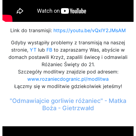
Link do transmisji:
https://youtu.be/vQxIY2JMsAM
Gdyby wystąpiły problemy z transmisją na naszej
stronie,
YT
lub
FB
to zapraszamy Was, abyście w
domach postawili Krzyż, zapalili świecę i odmawiali
Różaniec Święty do 21.
Szczegóły modlitwy znajdzie pod adresem:
www.rozaniecdogranic.pl/modlitwa
Łączmy się w modlitwie gdziekolwiek jeteśmy!
"Odmawiajcie gorliwie różaniec" - Matka
Boża - Gietrzwałd